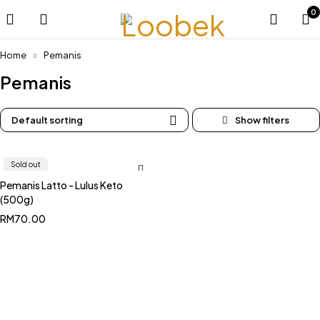
0
Home
Pemanis
Pemanis
Default sorting
Sold out
Pemanis Latto - Lulus Keto
(500g)
RM
70.00